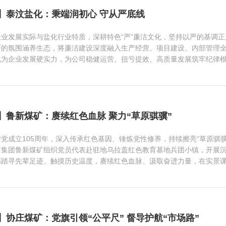
】泰汶盐化：秉端润初心 守从严底线
业发展实际与盐化行业特质，深耕特色“严”廉洁文化，坚持以严的基调
严的氛围涵养生态，将廉洁建设深度融入生产经营、项目建设、内部管理
化为企业发展硬实力，为公司稳健运营、扭亏提效、高质量发展筑牢纪律
】鲁新煤矿：赓续红色血脉 聚力“草原骐骥”
党成立105周年，深入传承红色基因、锤炼党性修养，持续擦亮“草原骐骥
矿集团鲁新煤矿组织党员代表赴驻地乌拉盖红色教育基地兵团小镇，开展
部踏寻先辈足迹、触摸历史温度，赓续红色血脉、汲取奋进力量，在实景
脑入心的党性锤炼、砥砺初心使命向党的生日献礼。
】协庄煤矿：党旗引领“公平尺” 督导护航“市场路”