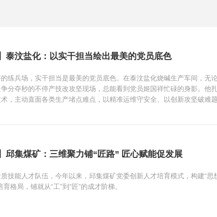
】泰汶盐化：以实干担当绘出最美的党员底色
好的练兵场，实干担当是最美的党员底色。在泰汶盐化烧碱生产车间，无
是争分夺秒的不停产技改攻坚现场，总能看到党员姬国祥忙碌的身影。他
技术，主动直面各类生产堵点难点，以精准运维守安全、以创新攻坚破难
任，充分彰显新时代基层党员攻坚克难、冲锋在前的先锋模范本色。
】邱集煤矿：三维聚力铺“匠路” 匠心赋能促发展
素质技能人才队伍，今年以来，邱集煤矿党委创新人才培育模式，构建“思
培育格局，铺就从“工”到“匠”的成才阶梯。