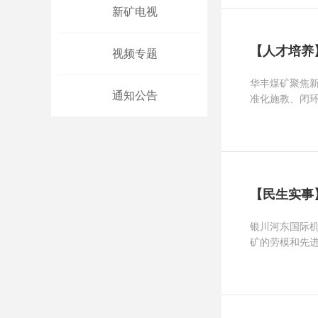
新矿电视
【人才培养
视频专题
华丰煤矿聚焦新
通知公告
准化施教、闭
【民生实事
银川河东国际
矿的劳模和先