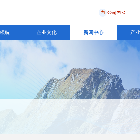
内网
领航
企业文化
新闻中心
产
组织工作
集团要闻
煤炭产业
基层动态
党风廉政
新矿故事
物流贸易
媒体聚焦
精彩瞬间
新矿电视
视频专题
通知公告