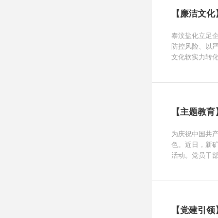
【廉洁文化
泰汶盐化立足企
防控风险、以
文化软实力转
【主题教育
为庆祝中国共产
色。近日，新
活动。党员干
礼，以一场入
【党建引领