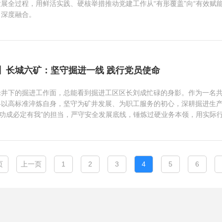
展全过程，用鲜活实践、硬核举措推动党建工作从“有形覆盖”向“有效赋
、深度融合。
】长城六矿：坚守掘进一线 践行党员使命
米井下的掘进工作面，总能看到掘进工区区长刘成忙碌的身影。作为一名
终以高标准淬炼自身，坚守为矿井发展、为职工服务的初心，深耕掘进生产
“功成必定有我”的担当，严守安全发展底线，锤炼过硬业务本领，用实际
使命。
页
上一页
1
2
3
4
5
6