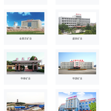
金黄庄矿业
盛泉矿业
华泰矿业
华源矿业