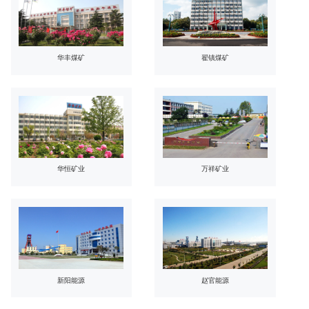
华丰煤矿
翟镇煤矿
华恒矿业
万祥矿业
新阳能源
赵官能源