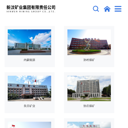
内蒙能源
孙村煤矿
良庄矿业
协庄煤矿