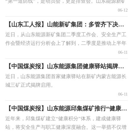
“第一道防线”，是动员会，更是排查会。山东能源新矿
集团榆树井煤矿不断提高班前会的召开质量，让开好班
06-12
前会成为矿井安全生产的重要抓手，切实筑牢安全生产
【山东工人报】山能新矿集团：多管齐下决胜“期中考”
“第一关”。
近日，从山东能源新矿集团二季度工作会、安全生产工
作会暨经济运行分析会上了解到，二季度是推动上半年
工作落实的关键期，面对“时间过半、任务过半”的倒计
06-11
时牌，新矿集团将迅速把时间和精力投入到打基础、优
【中国煤炭报】山东能源集团健康驿站揭牌启用
治理、促发展上来，砥砺“赶”的斗志，拿出“竞”的硬
近日，山东能源集团首家健康驿站在新矿内蒙古能源长
招，力拼“实”的成效，部署推动二季度重点工作任务，
城三矿正式揭牌启用。
奋力交出合格的“半年报”、优秀的“期中考”成绩单。
06-11
【中国煤炭报】山东能源邱集煤矿推行“健康积分”提升职工幸福感
近年来，邱集煤矿建立“健康积分”体系，建成健康驿
站，将安全生产与职工健康深度融合。这一举措不仅增