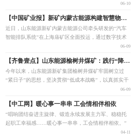
强了矿工的健康意识，更让“健康就是财富”的理念深入
06-10
人心，实现了从“要我健康”到“我要健康”的积极转变。
【中国矿业报】新矿内蒙古能源构建智慧物流新生态
近日，山东能源新矿内蒙古能源公司牵头研发的“汽车
智能排队系统”在上海庙矿区全面投运，通过数字技术
重构煤炭运输体系。
06-09
【齐鲁壹点】山东能源榆树井煤矿：践行“降本”举措 做实“增效”文章
今年以来，山东能源新矿集团榆树井煤矿牢固树立过
“紧日子”的思想，坚决贯彻“低成本战略”，以真抓实干
的拼劲、灵活巧妙的方法以及持之以恒的毅力，不断将
06-09
“降本增效”引向深入，全力推动矿并实现高质量发展。
【中工网】暖心事一串串 工会情相伴相依
“唱响团结奋进主旋律、锻造永续发展主力军、稳稳托
起职工幸福感……暖心事一串串，工会情相伴相依。”
这是去年以来，山东能源新矿集团工会聚焦主责主业，
04-11