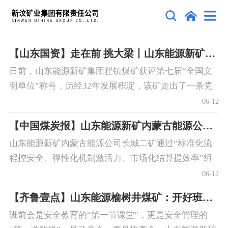
【山东国资】走在前 挑大梁丨山东能源新矿集团翟镇煤矿：用文明底色绘就企业发展和美画卷
日前，山东能源新矿集团翟镇煤矿获评第七届“全国文
明单位”称号，历经32年发展积淀，该矿走出了一条党
建引领、文明支撑的特色发展之路，谱写出新时代文明
06-12
实践的翟煤答卷。
【中国煤炭报】山东能源新矿内蒙古能源公司长城二矿 规范化管理弹性化机制 激活零星工程创效动能
山东能源新矿内蒙古能源公司长城二矿通过“标准化流
程控安全、弹性化机制激活力、市场化结算提效率”组
合拳，既为破解零星工程管理难题提供了新思路，又开
06-12
辟了降本增效新路径。
【齐鲁壹点】山东能源榆树井煤矿：开好班前会，筑牢安全生产“第一关”
班前会是安全教育的“第一节课堂”，更是安全管理的