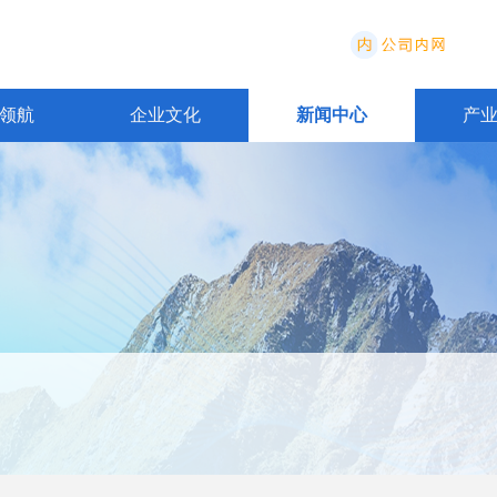
内网
领航
企业文化
新闻中心
产
组织工作
集团要闻
煤炭产业
基层动态
党风廉政
新矿故事
物流贸易
媒体聚焦
精彩瞬间
新矿电视
视频专题
通知公告