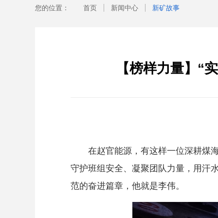
您的位置：
首页
新闻中心
新矿故事
【榜样力量】“
在赵官能源，有这样一位深耕煤海
守护班组安全、凝聚团队力量，用汗
范的奋进篇章，他就是李伟。