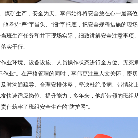
”。煤矿生产，安全为天。李伟始终将安全放在心中最高位
，他坚持“严”字当头、“细”字托底，把安全规程措施的现
合当班生产任务和井下现场实际，细致讲解安全注意事项
、落实于行。
对作业环境、设备设施、人员操作状态进行全方位、无死
不作业”。在严格管理的同时，李伟更注重人文关怀，密
及时沟通疏导、合理安排休整，坚决杜绝带病、带情绪上
工友快速适应岗位、提升能力，多年来，他所带领的班组
责任筑牢了班组安全生产的“防护网”。