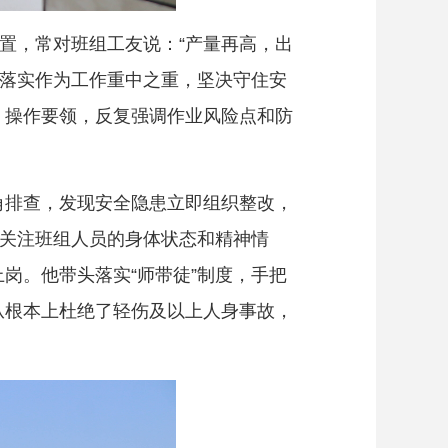
置，常对班组工友说：“产量再高，出
场落实作为工作重中之重，坚决守住安
、操作要领，反复强调作业风险点和防
角排查，发现安全隐患立即组织整改，
切关注班组人员的身体状态和精神情
岗。他带头落实“师带徒”制度，手把
从根本上杜绝了轻伤及以上人身事故，