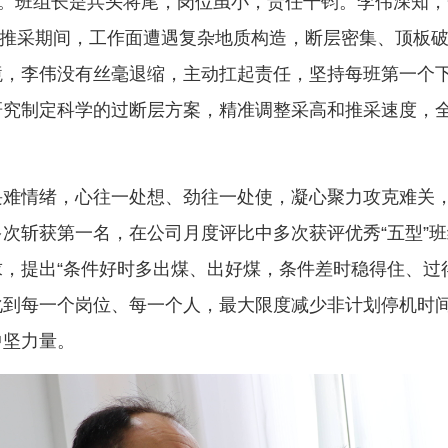
”。班组长是兵头将尾，岗位虽小，责任千钧。李伟深知
作面推采期间，工作面遭遇复杂地质构造，断层密集、顶板
境，李伟没有丝毫退缩，主动扛起责任，坚持每班第一个
研究制定科学的过断层方案，精准调整采高和推采速度，
畏难情绪，心往一处想、劲往一处使，凝心聚力攻克难关
次斩获第一名，在公司月度评比中多次获评优秀“五型”班组
，提出“条件好时多出煤、出好煤，条件差时稳得住、过
化到每一个岗位、每一个人，最大限度减少非计划停机时
中坚力量。