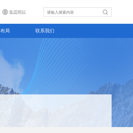
集团网站
业布局
联系我们
化工产业
现代服务业