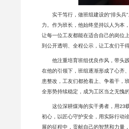
实干笃行，做班组建设的“排头兵
力。作为班长，他始终坚持以人为本
让每一位工友都能在适合自己的岗位
到公开透明、全程公示，让工友们干
他注重培育班组优良作风，带头
在他的引领下，班组逐渐形成了心齐
患整改，工友们都抢着上、争着干，
全形势持续稳定，成为工区当之无愧的
这位深耕煤海的实干勇者，用23
初心，以匠心守护安全，用实际行动
展的征程中，贡献自己的智慧和力量