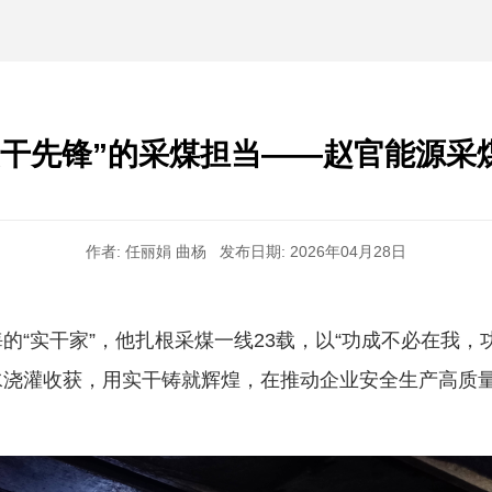
实干先锋”的采煤担当——赵官能源采
作者: 任丽娟 曲杨 发布日期: 2026年04月28日
的“实干家”，他扎根采煤一线23载，以“功成不必在我，
水浇灌收获，用实干铸就辉煌，在推动企业安全生产高质