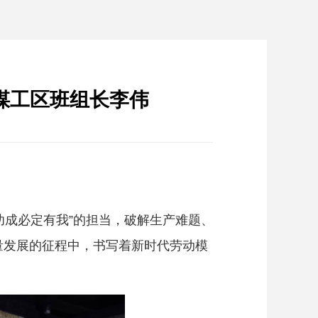
煤工区班组长李伟
功成必定有我”的担当，破解生产难题、
量发展的征程中，书写着新时代劳动模