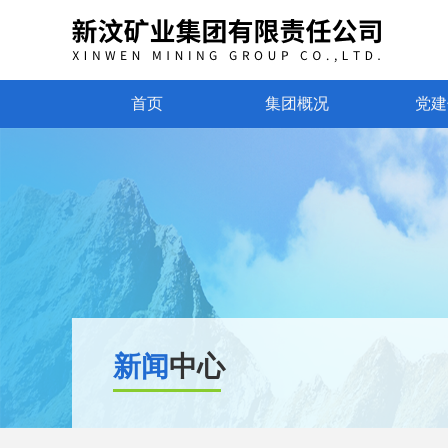
首页
集团概况
党建
集团简介
“创·实”党建
权属企业
集团荣誉
宣传思想
集团大事记
科技创新
群团工作
节能环保
集团宣传片
信息公开
新闻
中心