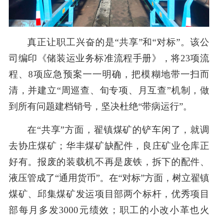
真正让职工兴奋的是“共享”和“对标”。该公
司编印《储装运业务标准流程手册》，将23项流
程、8项应急预案一一明确，把模糊地带一扫而
清，并建立“周巡查、旬专项、月互查”机制，做
到所有问题建档销号，坚决杜绝“带病运行”。
在“共享”方面，翟镇煤矿的铲车闲了，就调
去协庄煤矿；华丰煤矿缺配件，良庄矿业仓库正
好有。报废的装载机不再是废铁，拆下的配件、
液压管成了“通用货币”。在“对标”方面，树立翟镇
煤矿、邱集煤矿发运项目部两个标杆，优秀项目
部每月多发3000元绩效；职工的小改小革也火