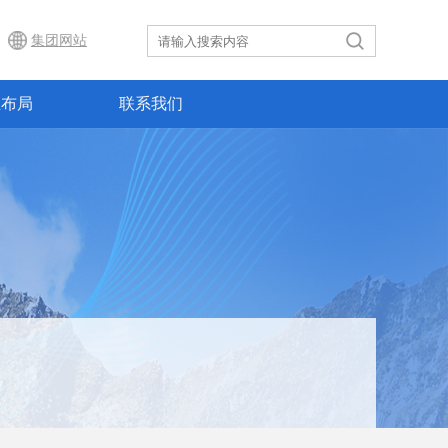
集团网站
业布局
联系我们
化工产业
现代服务业