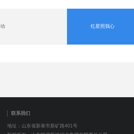
活动
红星照我心
联系我们
地址：山东省新泰市新矿路401号