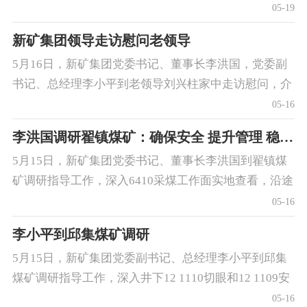
的重要论述以及与企业相关的法律法规，并开展研讨交
05-19
流。新矿集团党委书记、董事长李洪国主持学习会。
新矿集团领导走访慰问老领导
5月16日，新矿集团党委书记、董事长李洪国，党委副
书记、总经理李小平到老领导刘兴柱家中走访慰问，介
绍企业近期发展成效及下一步工作规划，认真听取老领
05-16
导对企业未来发展的意见建议。
李洪国调研翟镇煤矿：确保安全 提升管理 稳健发展
5月15日，新矿集团党委书记、董事长李洪国到翟镇煤
矿调研指导工作，深入6410采煤工作面实地查看，沿途
听取该矿近期重点工作开展情况汇报。
05-16
李小平到邱集煤矿调研
5月15日，新矿集团党委副书记、总经理李小平到邱集
煤矿调研指导工作，深入井下12 1110切眼和12 1109安
装工作面实地检查，听取有关工作汇报，并就落实新矿
05-16