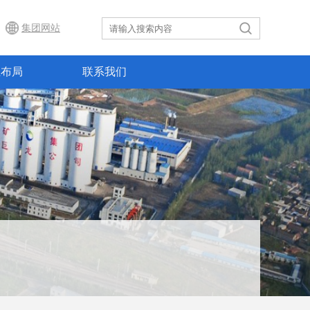
集团网站
业布局
联系我们
化工产业
现代服务业