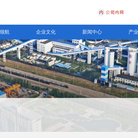
内网
领航
企业文化
新闻中心
产
组织工作
集团要闻
煤炭产业
基层动态
党风廉政
新矿故事
物流贸易
媒体聚焦
精彩瞬间
新矿电视
视频专题
通知公告